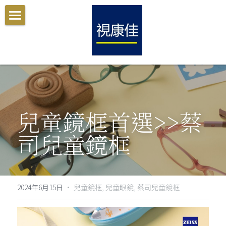
彰化視康佳眼鏡
眼鏡保養保固
部落格
搜索
兒童鏡框首選>>
蔡
司兒童鏡框
2024年6月15日
·
兒童鏡框,
兒童眼鏡,
蔡司兒童鏡框